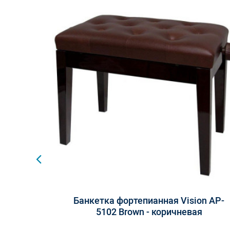
Наложение тембров
Разделение клавиатуры
Реверберация
Хорус
DSP-эффекты
Имитация акустических эффектов рояля
Метроном
Транспонирование
Октавный сдвиг
Точная настройка
Педали
Банкетка фортепианная Vision AP-
5102 Brown - коричневая
Дисплей