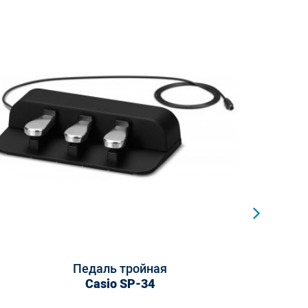
ипа, "объёмное звучание" - 2 типа
 DSP-эффекты для некоторых тембров
ый резонанс, Струнный резонанс, Призвук
 клавиш, Интеллектуальная система анализа
тон вниз/вверх)
е, трёхпедальный блок SP-34 можно приобрести
Педаль тройная
Casio SP-34