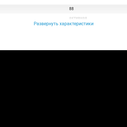
88
активная
Развернуть характеристики
взвешенная
Smart Scaled Hammer Action K
Виртуальный 3й сенсор 5 вар
Процессор
Звуковой процессор Multi Dim
192
Тембры