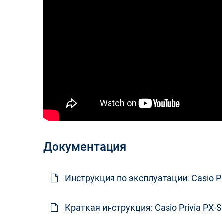
Встроенные тембры (количество)
Есть / нет
Документация
Есть / нет
Инструкция по эксплуатации: Casio Pri
Система обучения
Количество встроенных мелодий
Краткая инструкция: Casio Privia PX-S
Количество пользовательских мелодий