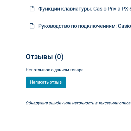
Формат загрузки пользовательских мелодий
Функции клавиатуры: Casio Privia PX-S
Объём памяти пользовательских мелодий
Руководство по подключениям: Casio P
Отзывы (0)
Есть / нет
Нет отзывов о данном товаре.
Количество композиций
Количество дорожек (треков)
Написать отзыв
Дополнительная информация
Обнаружив ошибку или неточность в тексте или описан