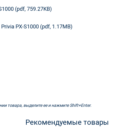
1000 (pdf, 759.27KB)
MIDI (smf)
90 Кб на композицию
rivia PX-S1000 (pdf, 1.17MB)
Запись
Есть
1
2
10 000 нот
ии товара, выделите ее и нажмите Shift+Enter.
Функции / Органы управления
Рекомендуемые товары