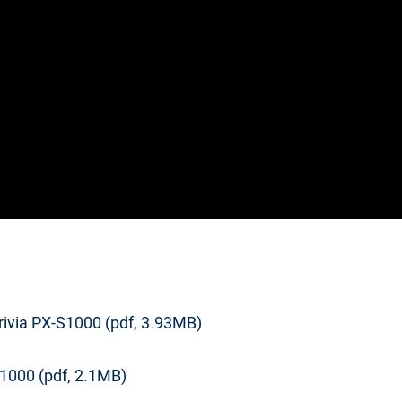
18
Стили автоаккомпанемента
нет
Мелодии для обучения
Есть
via PX-S1000 (pdf, 3.93MB)
Л / П рука вместе и раздельно
60
1000 (pdf, 2.1MB)
10