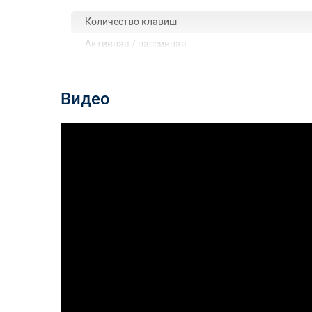
Количество клавиш
Активная / пассивная
Взвешенная / невзвешенная
Модель механики
Видео
Дополнительная информация
Название
Полифония (нот)