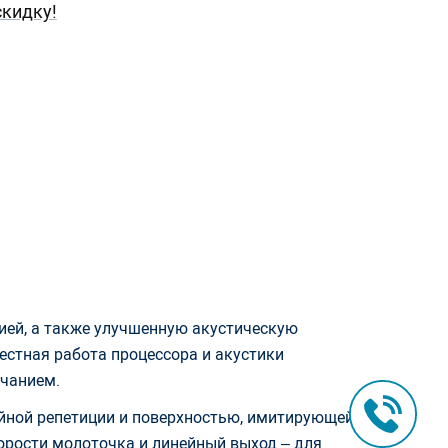
кидку!
ией, а также улучшенную акустическую
стная работа процессора и акустики
учанием.
войной репетиции и поверхностью, имитирующей
корости молоточка и линейный выход – для